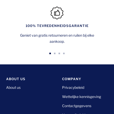
100% TEVREDENHEIDSGARANTIE
Geniet van gratis retourneren en ruilen bij elke
aankoop.
Ga
Ga
Ga
Ga
naar
naar
naar
naar
dia
dia
dia
dia
1
2
3
4
ABOUT US
COMPANY
About us
Privacybeleid
Wettelijke kennisgeving
Contactgegevens